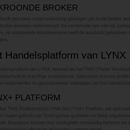
KROONDE BROKER
eeft meerdere malen erkenning gekregen als beste broker, wat 
oden diensten onderstreept. De combinatie van een rijk aanbo
rm, en uitstekende klantenservice heeft de aandacht getrokken v
ers.
t Handelsplatform van LYNX
ndelsplatform van LYNX, bekend als het TWS (Trader Workstatio
baarheid en krachtige analysetools. Gebruikers kunnen profiter
e-instrumenten en geavanceerde ordertypes om hun handelsstrat
NX+ PLATFORM
het TWS Platform biedt LYNX het LYNX+ Platform, dat speciaal i
rm maakt gebruik van TradingView-grafieken en biedt uitgebrei
ken. Beleggers kunnen hun strategieën eenvoudig beheren en op
delservaring efficiënter en minder complex maakt.