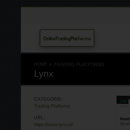
OnlineTradingPlatforms
HOME
TRADING PLATFORMS
Lynx
CATEGORIE:
Trading Platforms
URL:
https://www.lynx.nl/