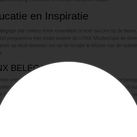
catie en Inspiratie
egrijpt dat continu leren essentieel is voor succes op de beurs
ief programma met onder andere de LYNX Masterclass en dive
ren op deze bronnen om op de hoogte te blijven van de laatste
s.
NX BELEGGERSDEBAT
der uniek aspect van LYNX is het Beleggersdebat, waar belegg
rktexperts en andere beleggers. Deze evenementen bieden wa
n professionals en deel te nemen aan interactieve workshops e
sicobeheersing en Geldbehee
en brengt natuurlijk risico's met zich mee, en LYNX neemt dit a
atie over risicobeheersing en geldbeheer om beleggers te helpen