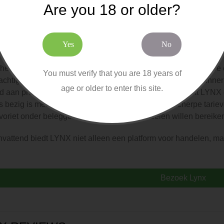
len van stop-loss-orders tot het diversifiëren van portefeuilles, 
Are you 18 or older?
effectief te beheren.
nclusie
Yes
No
eeft een duidelijke reputatie opgebouwd als een betrouwbare e
You must verify that you are 18 years of
achtige tools en uitgebreide marktoegang. Of u nu een beginner 
age or older to enter this site.
 aan producten, diensten en educatieve bronnen maakt LYNX e
s bezig is met beleggen. Met een combinatie van scherpe tarie
voriet onder beleggers die hun financiële doelen willen bereike
attend biedt LYNX niet alleen een platform voor handelen, ma
Bezoek Lynx