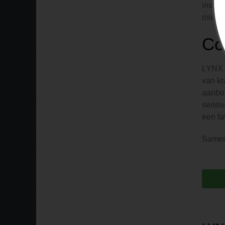
instel
risico 
Co
LYNX h
van kr
aanbod
serieu
een fa
Samenv