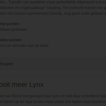
der....Transfer van aandelen maar gedeeltelijk uitgevoerd wat ex
k/broker en ongenaakbaar" houding. Het voetvolk hoeven we ge
ten het kunnen aanrekenen) Gevolg...nog geen trade gedaan en
rke punten
ikbare grafieken
akke punten
vice en diensten aan de klant
Reageer
ooit meer Lynx
ben van Binck overgestapt naar Lynx en heb daar ontzettend spi
nd staren op de lage kosten maar zeker ook kijken naar klantvri