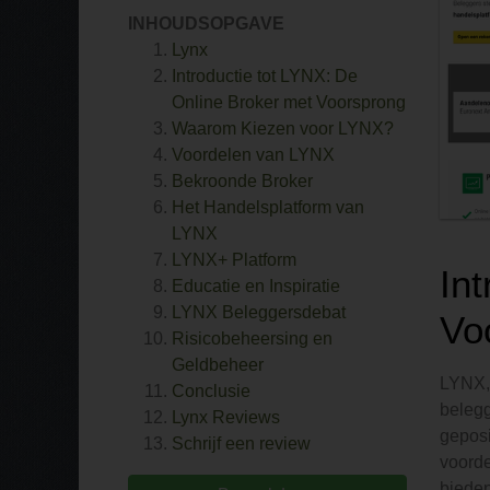
INHOUDSOPGAVE
Lynx
Introductie tot LYNX: De
Online Broker met Voorsprong
Waarom Kiezen voor LYNX?
Voordelen van LYNX
Bekroonde Broker
Het Handelsplatform van
LYNX
LYNX+ Platform
In
Educatie en Inspiratie
LYNX Beleggersdebat
Vo
Risicobeheersing en
Geldbeheer
LYNX, 
Conclusie
belegg
Lynx
Reviews
geposi
Schrijf een review
voorde
bieden