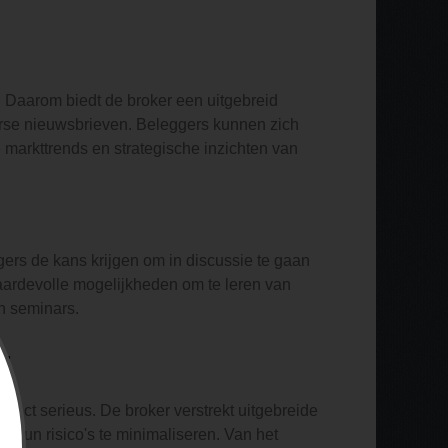
. Daarom biedt de broker een uitgebreid
rse nieuwsbrieven. Beleggers kunnen zich
 markttrends en strategische inzichten van
ers de kans krijgen om in discussie te gaan
ardevolle mogelijkheden om te leren van
n seminars.
r
spect serieus. De broker verstrekt uitgebreide
 hun risico's te minimaliseren. Van het