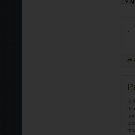
LYN
.
.
P
Ik 
de 
por
tus
ter