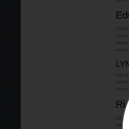
Edu
LYNX b
educat
abonne
expert
LY
Een an
met ma
ervare
Ri
Belegg
inform