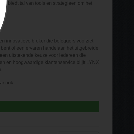
LYNX biedt tal van tools en strategieën om het
n innovatieve broker die beleggers voorziet
bent of een ervaren handelaar, het uitgebreide
en uitstekende keuze voor iedereen die
ven en hoogwaardige klantenservice blijft LYNX
n.
ar ook