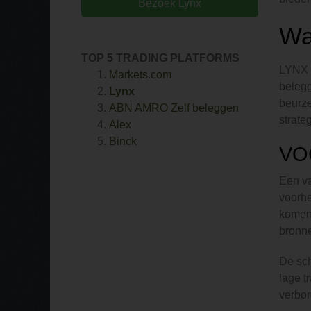
Bezoek Lynx
Wa
TOP 5 TRADING PLATFORMS
LYNX o
Markets.com
belegg
Lynx
beurze
ABN AMRO Zelf beleggen
strateg
Alex
Binck
VO
Een va
voorhe
komen 
bronne
De sch
lage t
verbor