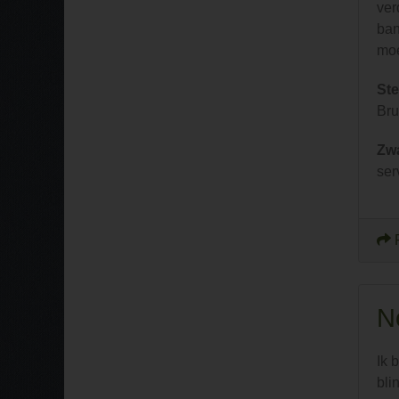
ver
ban
moe
Ste
Bru
Zw
ser
N
Ik 
bli