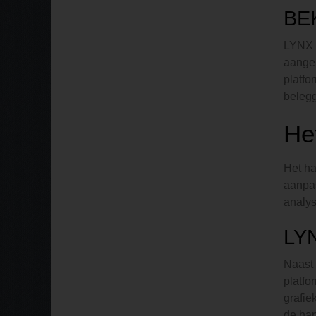
BE
LYNX h
aangeb
platfo
belegg
He
Het ha
aanpas
analys
LY
Naast 
platfo
grafie
de han