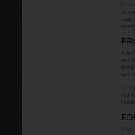
Naast 
ontwor
zoals 
nemen
PR
ActivT
een in
gronds
binnen
De bro
tradin
trader
ED
ActivT