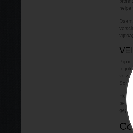
bronne
helpen
Daarna
versch
vijf d
VE
Bij on
regule
verzek
Servi
Hun pl
persoo
gegev
Co