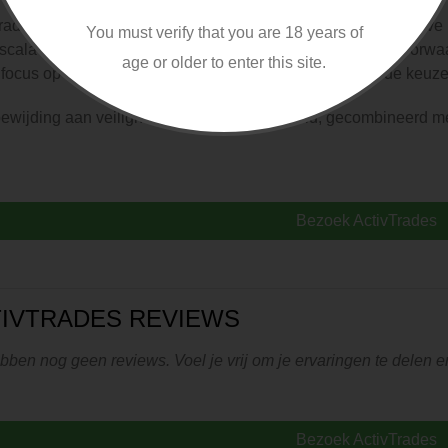
rades heeft naam gemaakt als een betrouwbare en innovatieve b
You must verify that you are 18 years of
scala aan handelsinstrumenten, concurrerende handelsvoorwaa
age or older to enter this site.
 focus op klanteneducatie, is ActivTrades een uitstekende keuz
ewijding aan veiligheid en klanttevredenheid, gecombineerd me
Bezoek ActivTrades
IVTRADES REVIEWS
ben nog geen reviews. Voel je vrij om je ervaringen te delen en
Bezoek ActivTrades