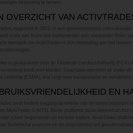
erwogen beslissing te nemen.
N OVERZICHT VAN ACTIVTRADE
rades, opgericht in 2001, is een gerenommeerde internationale
eed scala aan financiële instrumenten aan, waaronder forex, aa
rijk kenmerk van ActivTrades is hun toewijding aan het leveren
lsoplossingen.
ker is gereguleerd door de Financial Conduct Authority (FCA) i
scherming biedt voor klanten. Daarnaast opereren ze onder de 
s Authority (ESMA), wat zorgt voor transparantie en eerlijkheid 
BRUIKSVRIENDELIJKHEID EN 
rades biedt traders toegang tot enkele van de meest populaire
en MetaTrader 5 (MT5). Beide platforms staan bekend om hun v
voor zowel beginnende als ervaren traders. MetaTrader platfo
aan technische analyses en de mogelijkheid om geautomatiseer