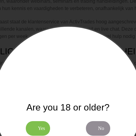
n, waaronder webinars, seminars en trading handleidingen. De
 hun kennis en vaardigheden te verbeteren, onafhankelijk van 
ast staat de klantenservice van ActivTrades hoog aangeschrev
illende kanalen, waaronder telefoon, e-mail en live chat. Deze 
agen per week, wat essentieel is voor traders die snel hulp nodi
ILIGHEID EN BETROUWBAARHE
line trading is veiligheid een topprioriteit, en ActivTrades neem
ring door de FCA, biedt ActivTrades zijn klanten aanvullende 
ering, die dekking biedt tot £1.000.000 per klant, bovenop de
ces Compensation Scheme (FSCS).
atforms maken gebruik van de nieuwste encryptietechnologieën 
Are you 18 or older?
nlijke informatie veilig worden behandeld. Dit zorgt voor gemo
ens goed beschermd zijn.
nclusie
Yes
No