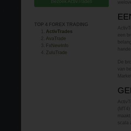
Bezoek ActivTrades
welov
EE
TOP 4 FOREX TRADING
ActivT
ActivTrades
een br
AvaTrade
belang
FxNewInfo
hande
ZuluTrade
De bro
van be
Market
GE
ActivT
(MT4) 
maakt 
scala 