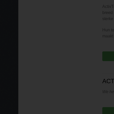
ActivT
breed 
sterke
Hun to
maakt
ACT
We heb