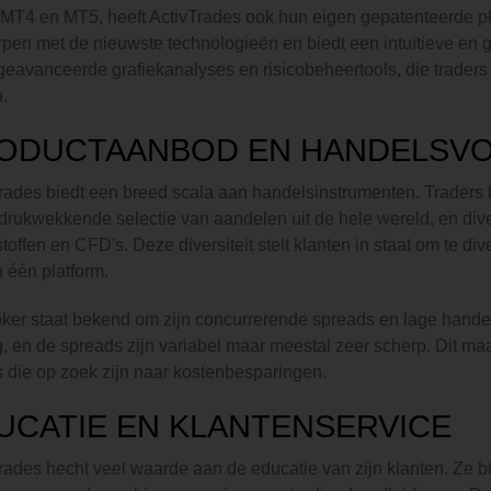
MT4 en MT5, heeft ActivTrades ook hun eigen gepatenteerde pla
pen met de nieuwste technologieën en biedt een intuïtieve en geb
geavanceerde grafiekanalyses en risicobeheertools, die trade
.
ODUCTAANBOD EN HANDELSV
rades biedt een breed scala aan handelsinstrumenten. Traders 
drukwekkende selectie van aandelen uit de hele wereld, en div
toffen en CFD's. Deze diversiteit stelt klanten in staat om te div
 één platform.
ker staat bekend om zijn concurrerende spreads en lage handel
g, en de spreads zijn variabel maar meestal zeer scherp. Dit maa
s die op zoek zijn naar kostenbesparingen.
UCATIE EN KLANTENSERVICE
rades hecht veel waarde aan de educatie van zijn klanten. Ze 