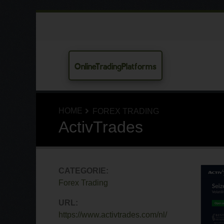
OnlineTradingPlatforms
HOME
FOREX TRADING
ActivTrades
CATEGORIE:
Forex Trading
URL:
https://www.activtrades.com/nl/