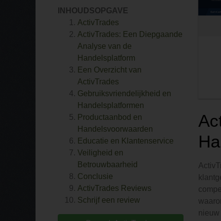
INHOUDSOPGAVE
ActivTrades
ActivTrades: Een Diepgaande
Analyse van de
Handelsplatform
Een Overzicht van
ActivTrades
Gebruiksvriendelijkheid en
Handelsplatformen
Ac
Productaanbod en
Handelsvoorwaarden
Ha
Educatie en Klantenservice
Veiligheid en
Betrouwbaarheid
ActivT
Conclusie
klantg
ActivTrades
Reviews
compet
Schrijf een review
waaron
nieuw 