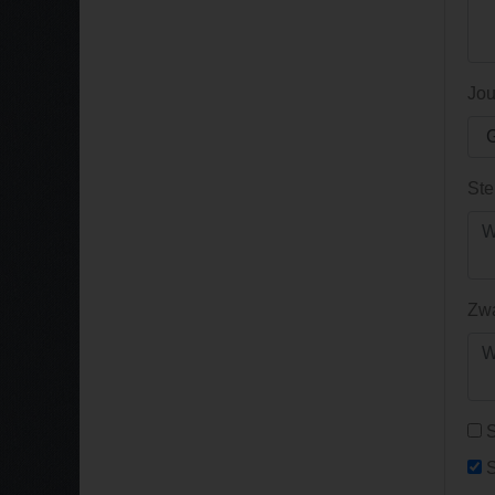
Jou
Ste
Zwa
S
S