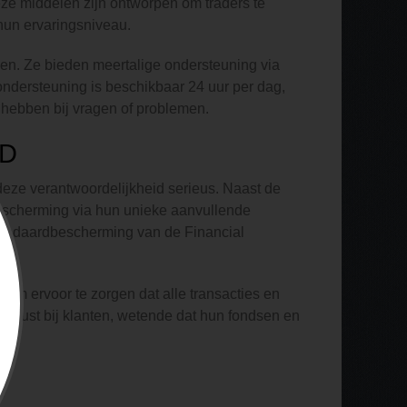
ze middelen zijn ontworpen om traders te
hun ervaringsniveau.
en. Ze bieden meertalige ondersteuning via
ondersteuning is beschikbaar 24 uur per dag,
g hebben bij vragen of problemen.
ID
t deze verantwoordelijkheid serieus. Naast de
bescherming via hun unieke aanvullende
 standaardbescherming van de Financial
om ervoor te zorgen dat alle transacties en
edsrust bij klanten, wetende dat hun fondsen en