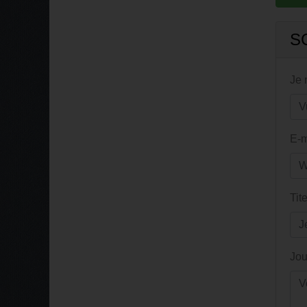
S
Je
E-m
Tit
Jou